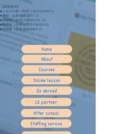
【教室案内】
■ぐみざわ校（住所/ぐみざわ1406-5)
■東校（住所/御殿場297-1)
■原里校（住所/川島田1430-15)
■裾野校（住所/裾野市平松428-8)
​■沼津校（住所/高島本町4-3)
Home
About
Courses
Online lesson
Go abroad
LS partner
After school
Staffing service