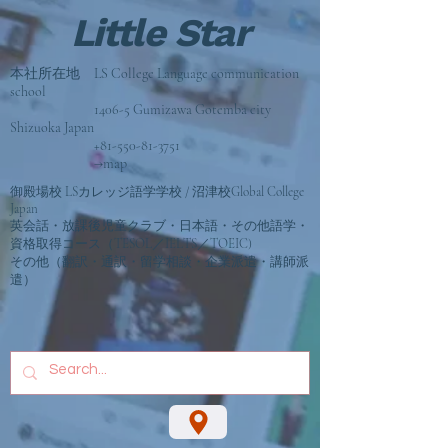
Little Star
本社所在地 LS College Language communication
school
1406-5 Gumizawa Gotemba city
Shizuoka Japan
+81-550-81-3751
→map
御殿場校 LSカレッジ語学学校 / 沼津校Global College
Japan
英会話・放課後児童クラブ・日本語・その他語学・
資格取得コース（TESOL／IELTS／TOEIC)
その他（翻訳・通訳・留学相談
・企業派遣・講師派
遣）