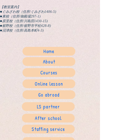
【教室案内】
■ぐみざわ校（住所/ぐみざわ1406-5)
■東校（住所/御殿場297-1)
■原里校（住所/川島田1430-15)
■裾野校（住所/裾野市平松428-8)
​■沼津校（住所/高島本町4-3)
Home
About
Courses
Online lesson
Go abroad
LS partner
After school
Staffing service