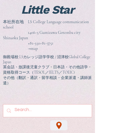
Little Star
本社所在地 LS College Language communication
school
1406-5 Gumizawa Gotemba city
Shizuoka Japan
+81-550-81-3751
→map
御殿場校 LSカレッジ語学学校 / 沼津校Global College
Japan
英会話・放課後児童クラブ・日本語・その他語学・
資格取得コース（TESOL／IELTS／TOEIC)
その他（翻訳・通訳・留学相談
・企業派遣・講師派
遣）