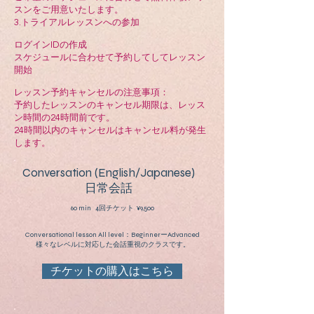
スンをご用意いたします。
3.トライアルレッスンへの参加
ログインIDの作成
スケジュールに合わせて予約してしてレッスン
開始
レッスン予約キャンセルの注意事項：
予約したレッスンのキャンセル期限は、レッス
ン時間の24時間前です。
24時間以内のキャンセルはキャンセル料が発生
します。
Conversation (English/Japanese)
日常会話
60 min 4回チケット ¥9,500
Conversational lesson All level：BeginnerーAdvanced
様々なレベルに対応した会話重視のクラスです。
チケットの購入はこちら