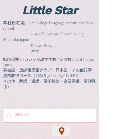
Little Star
本社所在地 LS College Language communication
school
1406-5 Gumizawa Gotemba city
Shizuoka Japan
+81-550-81-3751
→map
御殿場校 LSカレッジ語学学校 / 沼津校Global College
Japan
英会話・放課後児童クラブ・日本語・その他語学・
資格取得コース（TESOL／IELTS／TOEIC)
その他（翻訳・通訳・留学相談
・企業派遣・講師派
遣）