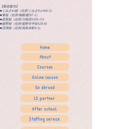
【教室案内】
■ぐみざわ校（住所/ぐみざわ1406-5)
■東校（住所/御殿場297-1)
■原里校（住所/川島田1430-15)
■裾野校（住所/裾野市平松428-8)
​■沼津校（住所/高島本町4-3)
Home
About
Courses
Online lesson
Go abroad
LS partner
After school
Staffing service