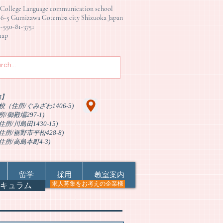
ge Language communication school
awa Gotemba city Shizuoka Japan
81-3751
p
内】
（住所/ぐみざわ1406-5)
/御殿場297-1)
所/川島田1430-15)
所/裾野市平松428-8)
住所/高島本町4-3)
留学
採用
教室案内
求人募集をお考えの企業様
キュラム