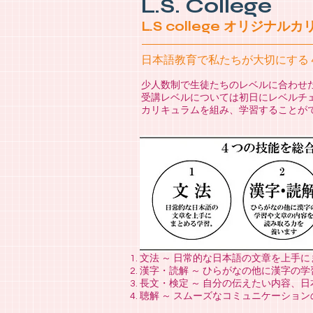
L.S. College
L.S college オリジナル
日本語教育で私たちが大切にする
少人数制で生徒たちのレベルに合わせ
受講レベルについては初日にレベルチ
カリキュラムを組み、学習することが
文法 ～ 日常的な日本語の文章を上手
漢字・読解 ～ ひらがなの他に漢字の
長文・検定 ～ 自分の伝えたい内容、
聴解 ～ スムーズなコミュニケーショ