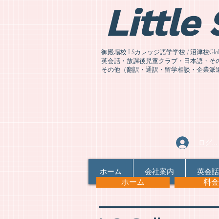
Little
御殿場校 LSカレッジ語学学校 / 沼津校Global Co
英会話・放課後児童クラブ・日本語・その他語
その他（翻訳・通訳・留学相談
・企業派
ログイ
ホーム
会社案内
英会話
ホーム
料金