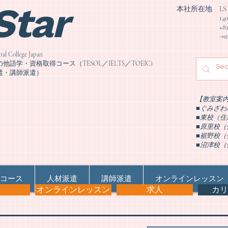
 Star
本社所在地 LS Colle
1406-5 Gumiz
+81-550-
→ma
llege Japan
学・資格取得コース（TESOL／IELTS／TOEIC)
遣・講師派遣）
【教室案
■ぐみざわ校
■東校（住所
■原里校（住
■裾野校（住
​■沼津校（
ン
コース
人材派遣
講師派遣
オンラインレッスン
オンラインレッスン
求人
カリ