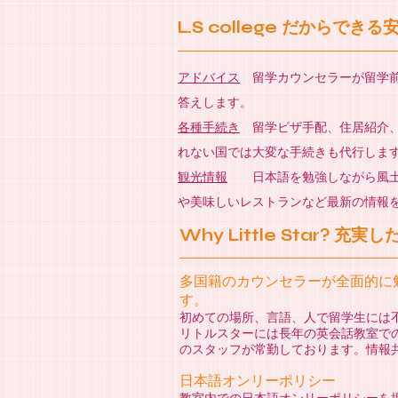
L.S college だからでき
アドバイス
留学カウンセラーが留学前
答えします。
各種手続き
留学ビザ手配、住居紹介、
れない国では大変な手続きも代行しま
観光情報
日本語を勉強しながら風土
や美味しいレストランなど最新の情報
Why Little Star? 充
多国籍のカウンセラーが全面的に
す。
初めての場所、言語、人で留学生には
リトルスターには長年の英会話教室で
のスタッフが常勤しております。情報
日本語オンリーポリシー