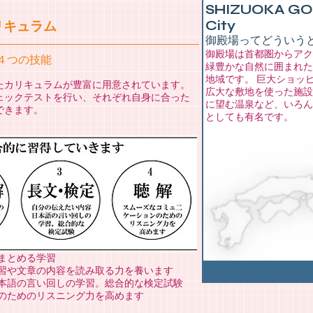
SHIZUOKA G
City
カリキュラム
御殿場ってどういう
御殿場は首都圏からアク
４つの技能
緑豊かな自然に囲まれた
地域です。 巨大ショッ
たカリキュラムが豊富に用意されています。
広大な敷地を使った施設
ェックテストを行い、それぞれ自身に合った
に望む温泉など、いろん
できます。
としても有名です。
にまとめる学習
学習や文章の内容を読み取る力を養います
日本語の言い回しの学習。総合的な検定試験
ンのためのリスニング力を高めます